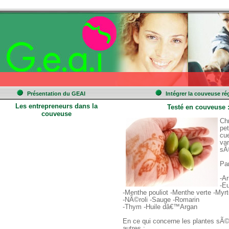
 
 
 
Présentation du GEAI
Intégrer la couveuse ré
Les entrepreneurs dans la 
Testé en couveuse 
couveuse
 C
pet
cue
va
sÃ
 Pa
 -A
 -E
 -Menthe pouliot -Menthe verte -Myrt
 -NÃ©roli -Sauge -Romarin 
 -Thym -Huile dâ€™Argan 
 En ce qui concerne les plantes sÃ
autres :