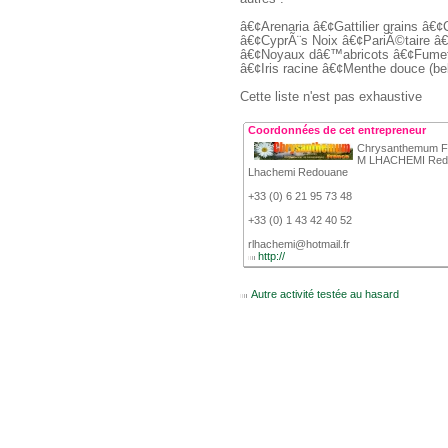
 â€¢Arenaria â€¢Gattilier grains â€¢Ca
 â€¢CyprÃ¨s Noix â€¢PariÃ©taire â€
 â€¢Noyaux dâ€™abricots â€¢Fumete
 â€¢Iris racine â€¢Menthe douce (bel
 Cette liste n'est pas exhaustive 
Coordonnées de cet entrepreneur
 Chrysanthemum F
 M LHACHEMI Red
 Lhachemi Redouane
 +33 (0) 6 21 95 73 48
 +33 (0) 1 43 42 40 52
 rlhachemi@hotmail.fr
 
http://
 
Autre activité testée au hasard