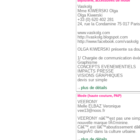
Bijouterie, accessoires de mode
Vaskolg
 Mme KIWERSKI Olga
 Olga Kiwerski
 +33 (0) 620 402 281
 24, rue la Condamine 75 017 Paris
 www.vaskolg.com
 http://vaskolg.blogspot.com 
 http://www.facebook.com/vaskolg 
OLGA KIWERSKI présente sa doubl
 1/ Chargée de communication évén
Graphisme
 CONCEPTS EVENEMENTIELS
 IMPACTS PRESSE
 VISIONS GRAPHIQUES
 devis sur simple
 
 plus de détails
Mode (haute couture, PAP)
VEERONY
 Melle ELBAZ Veronique
 vee13@noos.fr
VEERONY nâ€™est pas une simple 
nouvelle marque fÃ©minine.
 Câ€™ est lâ€™aboutissement dâ€™u
baignÃ© dans la culture urbaine.
 
 plus de détails