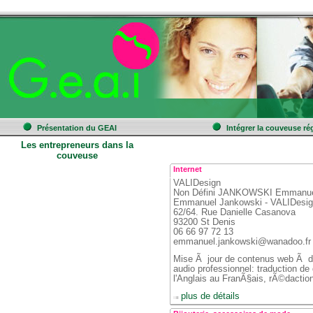
 
 
 
Présentation du GEAI
Intégrer la couveuse ré
Les entrepreneurs dans la 
couveuse
Internet
VALIDesign
 Non Défini JANKOWSKI Emmanu
 Emmanuel Jankowski - VALIDesi
 62/64. Rue Danielle Casanova
 93200 St Denis
 06 66 97 72 13
 emmanuel.jankowski@wanadoo.fr
Mise Ã jour de contenus web Ã de
audio professionnel: traduction d
l'Anglais au FranÃ§ais, rÃ©dactio
 
 plus de détails