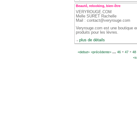
Beauté, relooking, bien-être
VERYROUGE.COM
 Melle SURET Rachelle
 Mail : contact@veryrouge.com
Veryrouge.com est une boutique en 
produits pour les lèvres.
 
 plus de détails
 
 ... 
 - 
 - 
<debut>
 <précédente> 
46
47
48
<s