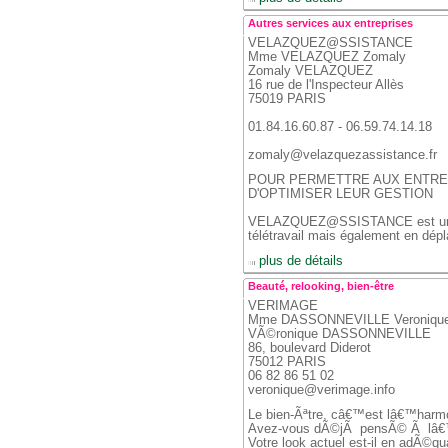
Autres services aux entreprises
VELAZQUEZ@SSISTANCE
 Mme VELAZQUEZ Zomaly
 Zomaly VELAZQUEZ
 16 rue de l'Inspecteur Allès
 75019 PARIS
 01.84.16.60.87 - 06.59.74.14.18
 zomaly@velazquezassistance.fr
POUR PERMETTRE AUX ENTREPR
D'OPTIMISER LEUR GESTION
 VELAZQUEZ@SSISTANCE est un cab
télétravail mais également en dép
 
 plus de détails
Beauté, relooking, bien-être
VERIMAGE
 Mme DASSONNEVILLE Veroniqu
 VÃ©ronique DASSONNEVILLE
 86, boulevard Diderot
 75012 PARIS
 06 82 86 51 02
 veronique@verimage.info
Le bien-Ãªtre, câ€™est lâ€™harmo
 Avez-vous dÃ©jÃ pensÃ© Ã lâ€™
 Votre look actuel est-il en adÃ©q