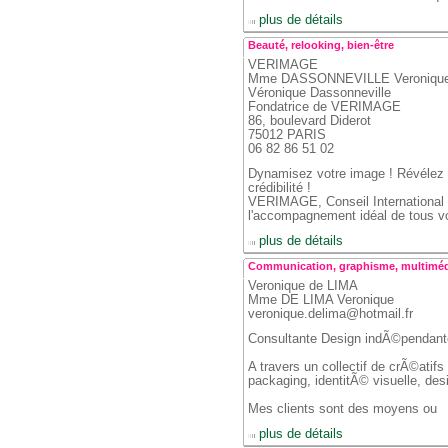
 
 plus de détails
Beauté, relooking, bien-être
VERIMAGE
 Mme DASSONNEVILLE Veroniqu
 Véronique Dassonneville
 Fondatrice de VERIMAGE
 86, boulevard Diderot
 75012 PARIS
 06 82 86 51 02
Dynamisez votre image ! Révélez v
crédibilité !
 VERIMAGE, Conseil International 
l'accompagnement idéal de tous v
 
 plus de détails
Communication, graphisme, multimé
Veronique de LIMA
 Mme DE LIMA Veronique
 veronique.delima@hotmail.fr
Consultante Design indÃ©pendant
 A travers un collectif de crÃ©ati
packaging, identitÃ© visuelle, de
 Mes clients sont des moyens ou
 
 plus de détails