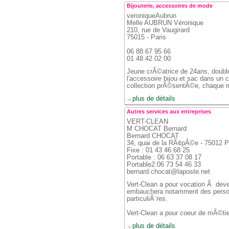
Bijouterie, accessoires de mode
veroniqueAubrun
 Melle AUBRUN Véronique
 210, rue de Vaugirard
 75015 - Paris
 06 88 67 95 66
 01 48 42 02 00
Jeune crÃ©atrice de 24ans, double l
l'accessoire bijou et sac dans un c
collection prÃ©sentÃ©e, chaque m
 
 plus de détails
Autres services aux entreprises
VERT-CLEAN
 M CHOCAT Bernard
 Bernard CHOCAT
 34, quai de la RÃ¢pÃ©e - 75012 Pa
 Fixe : 01 43 46 68 25
 Portable : 06 63 37 08 17
 Portable2:06 73 54 46 33
 bernard.chocat@laposte.net 
Vert-Clean a pour vocation Ã deveni
embauchera notamment des personn
particuliÃ¨res. 
 Vert-Clean a pour coeur de mÃ©tie
 
 plus de détails