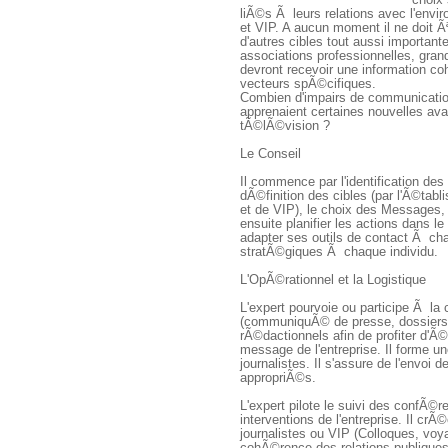
choix 
liÃ©s Ã leurs relations avec l'envir
et VIP. A aucun moment il ne doit Ãª
d'autres cibles tout aussi important
associations professionnelles, gran
devront recevoir une information co
vecteurs spÃ©cifiques.
 Combien d'impairs de communicatio
apprenaient certaines nouvelles avant
tÃ©lÃ©vision ?
 Le Conseil
 Il commence par l'identification d
dÃ©finition des cibles (par l'Ã©tabli
et de VIP), le choix des Messages, l
ensuite planifier les actions dans l
adapter ses outils de contact Ã cha
stratÃ©giques Ã chaque individu.
 L'OpÃ©rationnel et la Logistique 
 L'expert pourvoie ou participe Ã l
(communiquÃ© de presse, dossiers de
rÃ©dactionnels afin de profiter d'Ã©
message de l'entreprise. Il forme u
journalistes. Il s'assure de l'envoi 
appropriÃ©s.
 L'expert pilote le suivi des confÃ©
interventions de l'entreprise. Il c
journalistes ou VIP (Colloques, voya