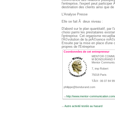
cohÃ©rence des relations publiques 
l'entreprise, l'expert peut participe
destination des clients ainsi que d
 L'Analyse Presse
 Elle se fait Ã deux niveau : 
 D'abord sur le plan quantitatif, pa
choisi parmi les prestataires exista
l'entreprise. Cet organisme recueill
l'Ã©volution de la prÃ©sence mÃ©di
 Ensuite par la mise en place d'une ce
propres de l'Entreprise 
Coordonnées de cet entrepreneur
 MENTOR COMMU
 M BONDURAND Ph
 Mentor Communica
 7, imp Robert
 75018 Paris
 TÃ©l : 06 07 84 99
 philippe@bondurand.com
 
http://www.mentor-communication.com
 
Autre activité testée au hasard