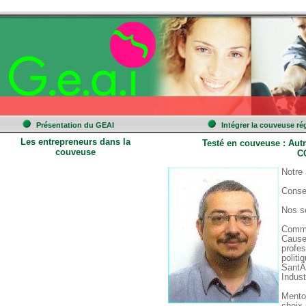
 
 
 
Présentation du GEAI
Intégrer la couveuse ré
Les entrepreneurs dans la 
Testé en couveuse : Aut
couveuse
C
 Notre
 Conse
 Nos s
 Commu
 Cause
profes
politiq
 SantÃ
 Indus
 Mento